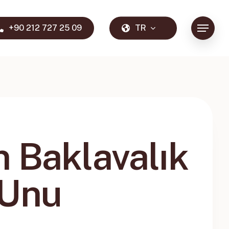
T
R
+
9
0
2
1
2
7
2
7
2
5
0
9
Menu
 Baklavalık
 Unu