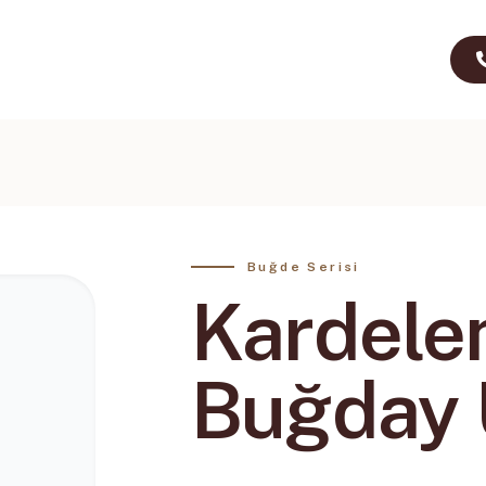
Buğde Serisi
Kardelen
Buğday